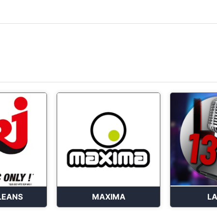
LEANS
MAXIMA
LA