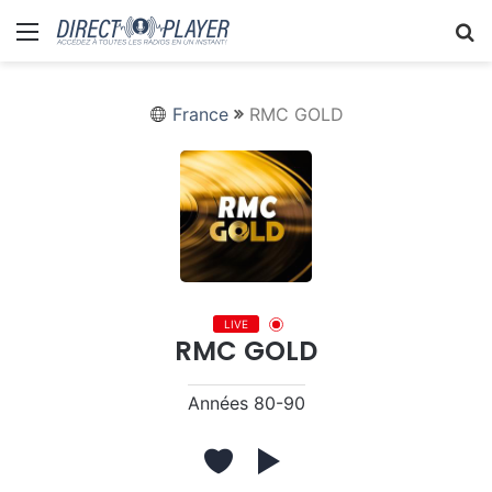
Menu
R
France
RMC GOLD
LIVE
RMC GOLD
Années 80-90